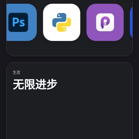
Swift
Principle
illustrator
CSS3
JS
HTML
Git
Apifox
生涯
无限进步