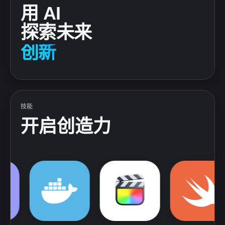
用 AI
探索
未来
创新
赋能
自由
体验
技能
开启创造力
AfterEffect
Sketch
Docker
Photoshop
FinalCutPro
Python